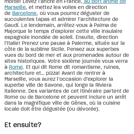
moitié! Levez l’ancre en France,
au port animé de
Marseille
, et mettez les voiles en direction
de
Barcelone
, où vous pourrez déguster de
succulentes tapas et admirer l’architecture de
Gaudí. Le lendemain, arrêtez-vous à Palma de
Majorque le temps d’explorer cette ville insulaire
espagnole inondée de soleil. Ensuite, direction
l’Italie! Prenez une pause à Palerme, située sur la
côte de la sublime Sicile. Pensez aux superbes
vues du bord de mer et aux promenades autour de
sites historiques. Votre sixième journée vous verra
à
Rome
. Et qui dit Rome dit romantisme, ruines,
architecture et… pizza! Avant de rentrer à
Marseille, vous aurez l’occasion d’explorer la
superbe ville de Savone, qui longe la Riviera
italienne. Des variantes de cet itinéraire partent de
Rome ou de Barcelone et peuvent inclure un arrêt
dans la magnifique ville de Gênes, où la cuisine
locale doit être dégustée (ou dévorée).
Et ensuite?