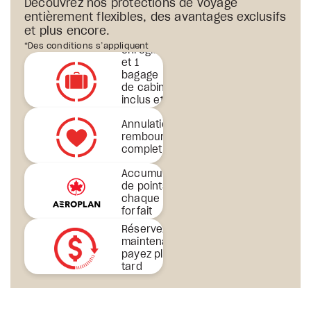
Découvrez nos protections de voyage
entièrement flexibles, des avantages exclusifs
et plus encore.
er
1
bagage
*Des conditions s’appliquent
enregistré
et 1
bagage
de cabine
inclus et
plus
Annulation avec
encore
remboursement
complet
Accumulation
de points sur
chaque
forfait
Réservez
maintenant,
payez plus
tard