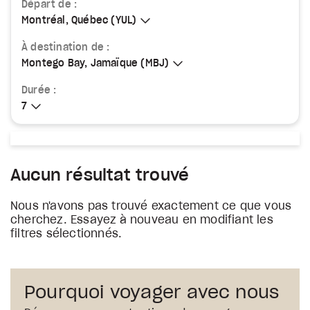
Départ de :
Montréal, Québec (YUL)
Montréal, Québec (YUL)
À destination de :
Montego Bay, Jamaïque (MBJ)
Montego Bay, Jamaïque (MBJ)
Durée :
7
7
Aucun résultat trouvé
Nous n'avons pas trouvé exactement ce que vous
cherchez. Essayez à nouveau en modifiant les
filtres sélectionnés.
Pourquoi voyager avec nous