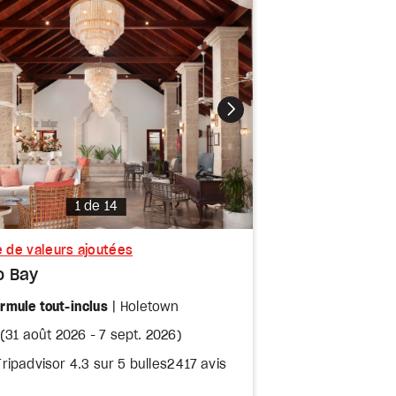
Photo
1 de 14
e de valeurs ajoutées
o Bay
iles
rmule tout-inclus
Holetown
(
31 août 2026
-
7 sept. 2026
)
2 417 avis