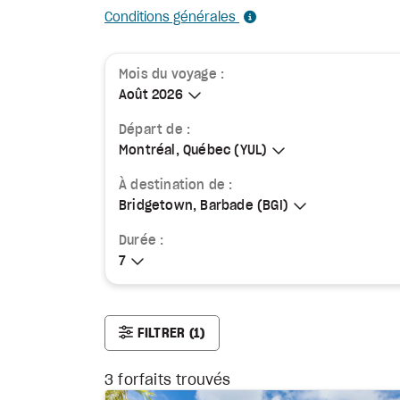
Conditions générales
Mois du voyage :
Août 2026
Août 2026
Départ de :
Montréal, Québec (YUL)
Montréal, Québec (YUL)
À destination de :
Bridgetown, Barbade (BGI)
Bridgetown, Barbade (BGI)
Durée :
7
7
FILTRER
(1)
3
forfaits trouvés