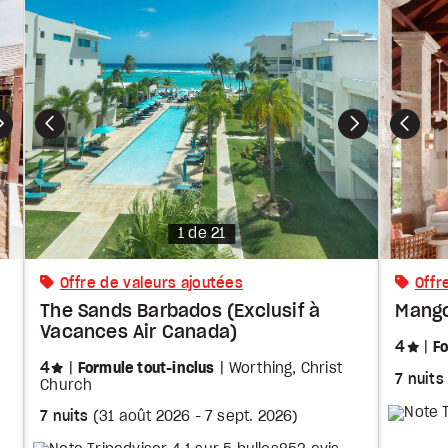
Photo
1 de 21
Offre de valeurs ajoutées
Offr
The Sands Barbados (Exclusif à
Mang
Vacances Air Canada)
éto
4
Fo
étoiles
4
Formule tout-inclus
Worthing, Christ
7 nuits
Church
7 nuits
(
31 août 2026
-
7 sept. 2026
)