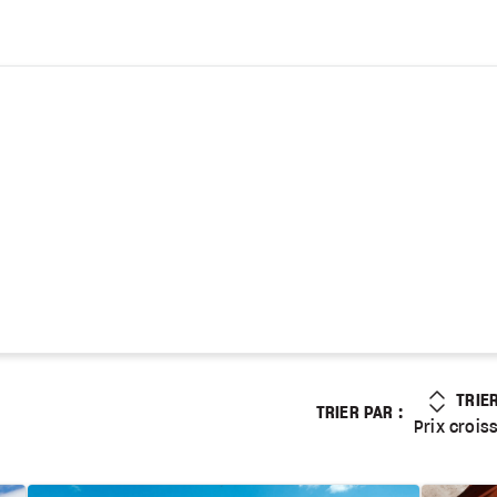
PRIX
TRIE
TRIER PAR :
Prix croissant
Prix crois