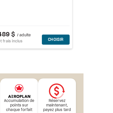
489 $
/ adulte
CE FORFAIT
CHOISIR
t frais inclus
Accumulation de
Réservez
points sur
maintenant,
chaque forfait
payez plus tard