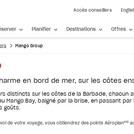
Accès conseillers
Englis
éserver
Planifier
Destinations
Offres
ers
Mango Group
p
harme en bord de mer, sur les côtes ens
s distincts sur les côtes de la Barbade, chacun ay
 au Mango Bay, baigné par la brise, en passant par
s goûts.
MD
 vol de votre voyage, vous obtiendrez des points Aéroplan
ad