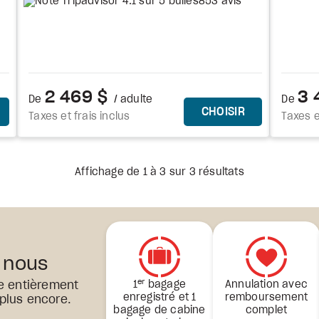
853 avis
2 469 $
3 
De
/ adulte
De
E FORFAIT
CE FORFAIT
CHOISIR
Taxes et frais inclus
Taxes e
Affichage de 1 à 3 sur 3 résultats
 nous
er
e entièrement
1
bagage
Annulation avec
enregistré et 1
remboursement
 plus encore.
bagage de cabine
complet