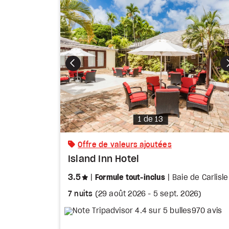
Photo
1 de 13
Offre de valeurs ajoutées
Island Inn Hotel
étoiles
3.5
Formule tout-inclus
Baie de Carlisle
7 nuits
(
29 août 2026
-
5 sept. 2026
)
970 avis