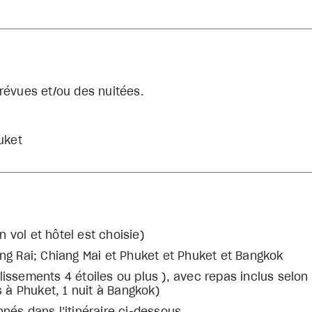
révues et/ou des nuitées.
uket
on vol et hôtel est choisie)
ang Rai; Chiang Mai et Phuket et Phuket et Bangkok
ssements 4 étoiles ou plus ), avec repas inclus selon l’
s à Phuket, 1 nuit à Bangkok)