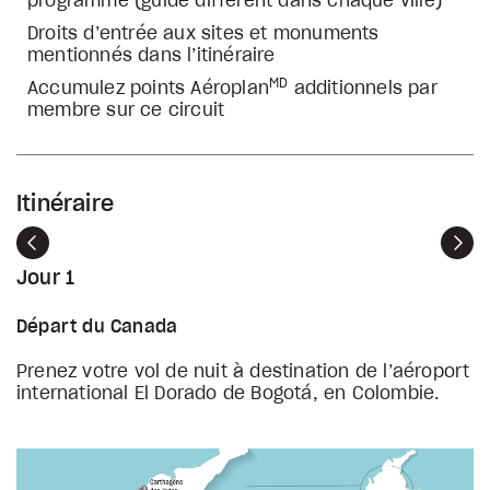
programme (guide différent dans chaque ville)
Droits d’entrée aux sites et monuments
mentionnés dans l’itinéraire
MD
Accumulez points Aéroplan
additionnels par
membre sur ce circuit
Itinéraire
Précédent
Sui
Jour 1
Départ du Canada
Prenez votre vol de nuit à destination de l’aéroport
international El Dorado de Bogotá, en Colombie.