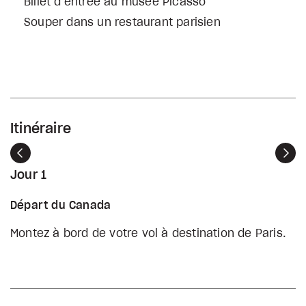
Billet d’entrée au musée Picasso
Souper dans un restaurant parisien
Itinéraire
Précédent
Sui
Jour 1
Départ du Canada
Montez à bord de votre vol à destination de Paris.