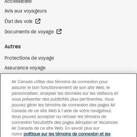
Accessibilité
Avis aux voyageurs
Site Web externe
État des vols
Site Web externe
Documents de voyage
Autres
Protections de voyage
Assurance voyage
Options de paiement flexibles
Air Canada utilise des témoins de connexion pour
Surclassement de vol
assurer le bon fonctionnement de son site Web, le
personnaliser, analyser les données sur les visiteurs et
Site Web externe
Cartes-cadeaux
vous présenter des publicités plus pertinentes. Vous
pouvez gérer les témoins de connexion des pages Air
Canada de ce site Web à l’aide de votre navigateur.
Vous pouvez accepter ou refuser les témoins de
Facebook
Instagram
Pinterest
connexion facultatifs des pages Aéroplan et Vacances
Air Canada de ce site Web. En savoir plus sur
©
2026
Vacances Air Canada
notre
politique sur les témoins de connexion et les