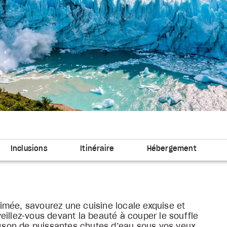
e
Inclusions
Itinéraire
Hébergement
imée, savourez une cuisine locale exquise et
eillez-vous devant la beauté à couper le souffle
risson de puissantes chutes d’eau sous vos yeux.