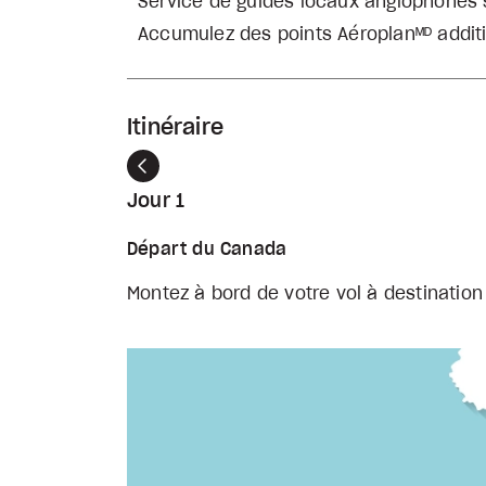
Service de guides locaux anglophones
Accumulez des points Aéroplanᴹᴰ addit
Itinéraire
Précédent
Jour 1
Départ du Canada
Montez à bord de votre vol à destination