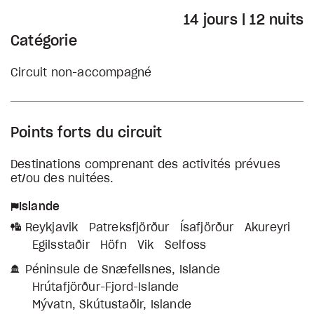
14 jours | 12 nuits
Catégorie
Circuit non-accompagné
Points forts du circuit
Destinations comprenant des activités prévues
et/ou des nuitées.
Islande
Reykjavik
Patreksfjörður
Ísafjörður
Akureyri
Egilsstaðir
Höfn
Vik
Selfoss
Péninsule de Snæfellsnes, Islande
Hrútafjörður-Fjord-Islande
Mývatn, Skútustaðir, Islande