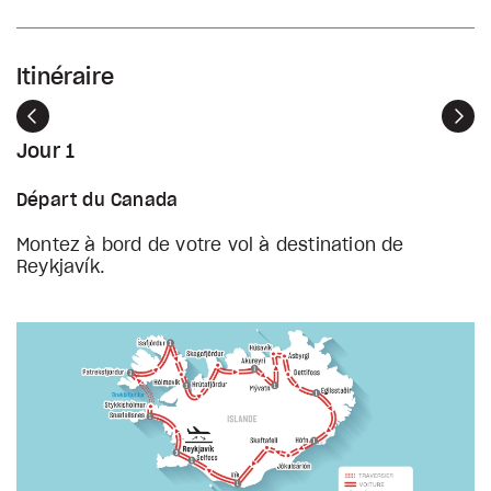
Itinéraire
Précédent
Sui
Jour 1
Départ du Canada
Montez à bord de votre vol à destination de
Reykjavík.