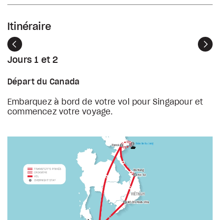
Itinéraire
Précédent
Sui
Jours 1 et 2
Départ du Canada
Embarquez à bord de votre vol pour Singapour et
commencez votre voyage.