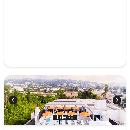
Précédent
Suiva
1
de
28