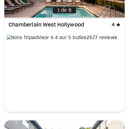
1
de
8
éto
Chamberlain West Hollywood
4
2577 reviews