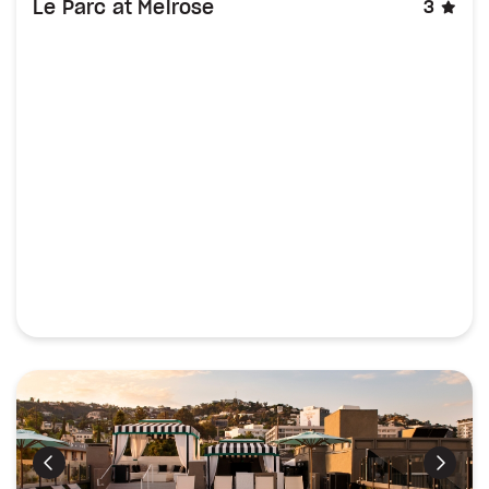
éto
Le Parc at Melrose
3
Précédent
Suiva