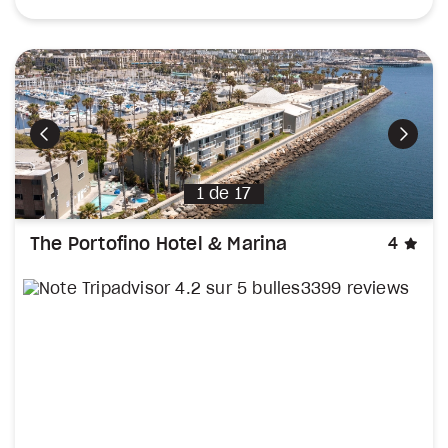
Précédent
Suiva
1
de
17
éto
The Portofino Hotel & Marina
4
3399 reviews