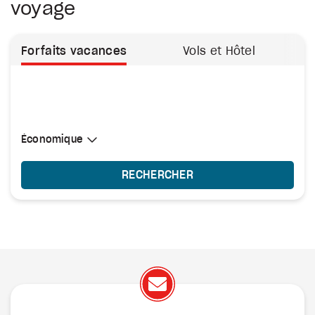
voyage
Forfaits vacances
Vols et Hôtel
Sélectionner une cabine
Économique
Économique
RECHERCHER