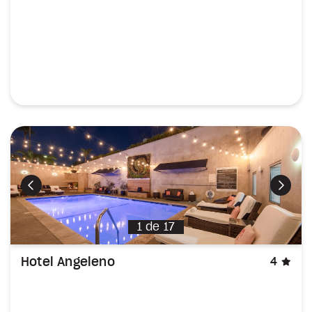
Précédent
Suiva
1
de
17
éto
Hotel Angeleno
4