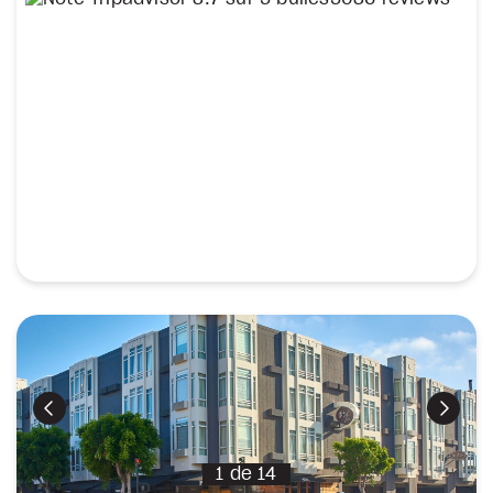
Précédent
Suiva
1
de
14