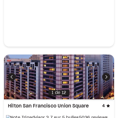
Précédent
Suiva
1
de
12
éto
Hilton San Francisco Union Square
4
5036 reviews