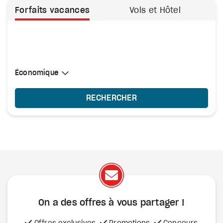
Forfaits vacances
Vols et Hôtel
Sélectionner une cabine
Économique
Économique
RECHERCHER
On a des offres à vous
partager !