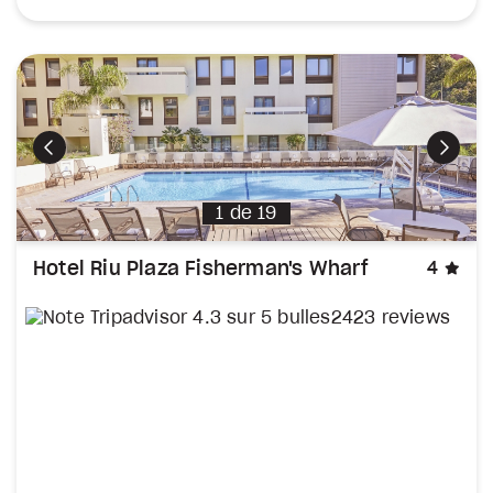
Précédent
Suiva
1
de
19
éto
Hotel Riu Plaza Fisherman's Wharf
4
2423 reviews