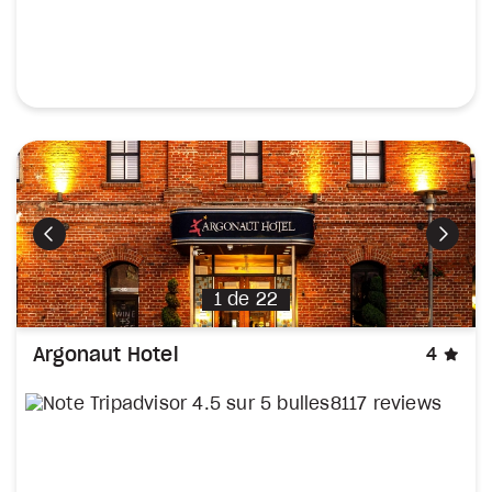
Précédent
Suiva
1
de
22
éto
Argonaut Hotel
4
8117 reviews