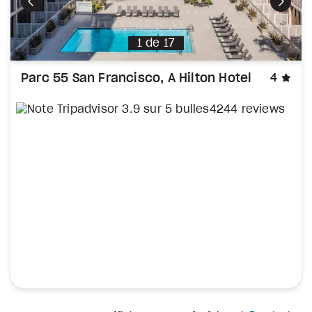
Précédent
Suiva
1
de
17
éto
Parc 55 San Francisco, A Hilton Hotel
4
4244 reviews