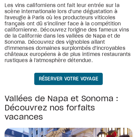
Les vins californiens ont fait leur entrée sur la
scène internationale lors d'une dégustation à
l'aveugle à Paris où les producteurs viticoles
français ont dû s'incliner face à la compétition
californienne. Découvrez l'origine des fameux vins
de la Californie dans les vallées de Napa et de
Sonoma. Découvrez des vignobles allant
d'immenses domaines surplombés d'incroyables
châteaux européens à de plus intimes restaurants
rustiques à l'atmosphère détendue.
RÉSERVER VOTRE VOYAGE
Vallées de Napa et Sonoma :
Découvrez nos forfaits
vacances
étoiles
étoiles
étoiles
étoiles
étoiles
étoiles
étoiles
étoiles
étoiles
étoiles
The Donatello
Harbor Court Hotel
The Clift Royal Sonesta San Francisco
Sonesta Silicon Valley
Sonesta ES Suites San Francisco Airport Oyster 
Sonesta Select San Francisco Airport Oyster Po
Sonesta ES Suites San Francisco Airport San Br
Vino Bello Resort
Silverado Resort & Spa
Meritage Resort And Spa
4
4
4
3
3
3
3
4
4
4