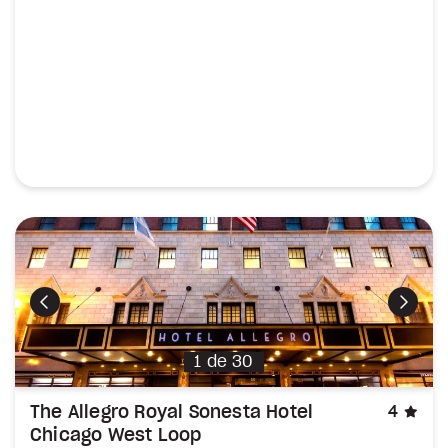
Précédent
Suiva
1
de
30
éto
The Allegro Royal Sonesta Hotel
4
Chicago West Loop