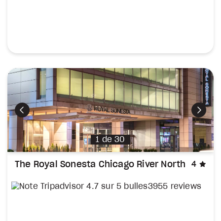
Précédent
Suiva
1
de
30
éto
The Royal Sonesta Chicago River North
4
3955 reviews