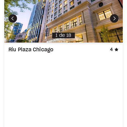
Précédent
Suiva
1
de
18
éto
Riu Plaza Chicago
4