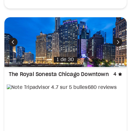
Précédent
Suiva
1
de
30
éto
The Royal Sonesta Chicago Downtown
4
680 reviews