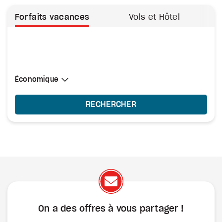
Forfaits vacances
Vols et Hôtel
Sélectionner une cabine
Économique
Économique
RECHERCHER
On a des offres à vous
partager !