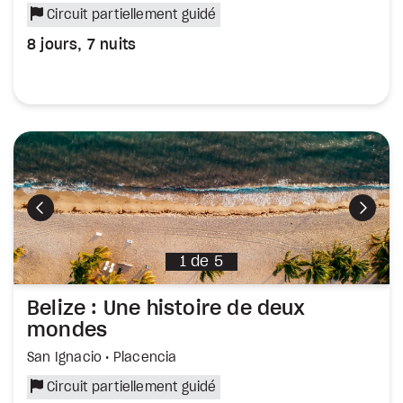
Circuit partiellement guidé
8 jours, 7 nuits
Précédent
Suiva
1
de
5
Belize : Une histoire de deux
mondes
San Ignacio • Placencia
Circuit partiellement guidé