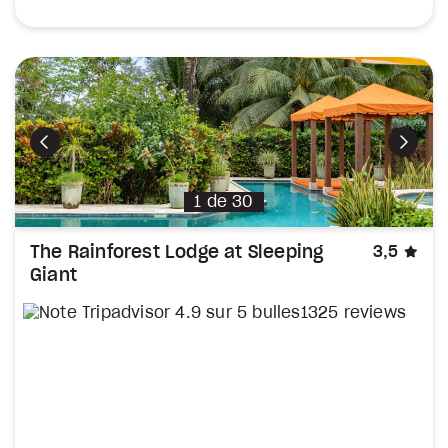
Précédent
Suiva
1
de
30
éto
The Rainforest Lodge at Sleeping
3,5
Giant
1325 reviews