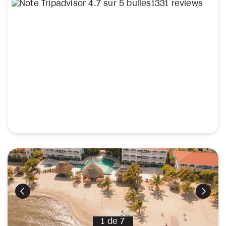
1331 reviews
Précédent
Suiva
1
de
7