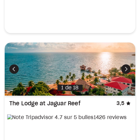
Précédent
Suiva
1
de
18
éto
The Lodge at Jaguar Reef
3,5
1426 reviews