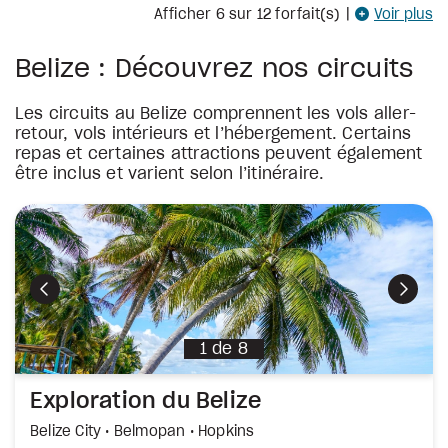
Afficher
6
sur 12 forfait(s)
|
Voir plus
Belize : Découvrez nos circuits
Les circuits au Belize comprennent les vols aller-
retour, vols intérieurs et l’hébergement. Certains
repas et certaines attractions peuvent également
être inclus et varient selon l’itinéraire.
Aventure entre jungle et mer à Placenci
Belize City • Dangriga • Placencia
Circuit partiellement guidé
ivant
Précédent
Précédent
Suiva
9 jours, 8 nuits
e
30
1
de
8
Exploration du Belize
Belize City • Belmopan • Hopkins