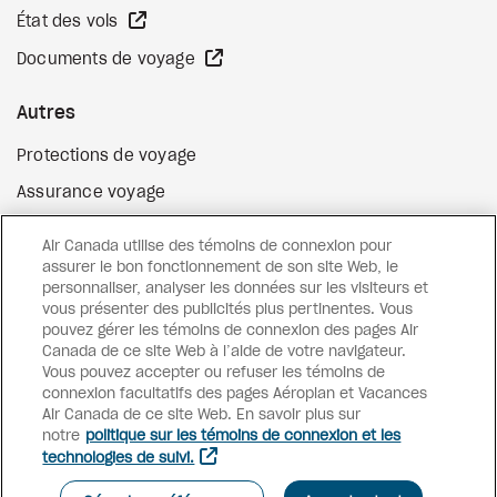
Site Web externe
État des vols
Site Web externe
Documents de voyage
Autres
Protections de voyage
Assurance voyage
Options de paiement flexibles
Air Canada utilise des témoins de connexion pour
Surclassement de vol
assurer le bon fonctionnement de son site Web, le
personnaliser, analyser les données sur les visiteurs et
Site Web externe
Cartes-cadeaux
vous présenter des publicités plus pertinentes. Vous
pouvez gérer les témoins de connexion des pages Air
Canada de ce site Web à l’aide de votre navigateur.
Vous pouvez accepter ou refuser les témoins de
Facebook
Instagram
Pinterest
connexion facultatifs des pages Aéroplan et Vacances
Air Canada de ce site Web. En savoir plus sur
©
2026
Vacances Air Canada
notre
politique sur les témoins de connexion et les
technologies de suivi.