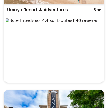
éto
Umaya Resort & Adventures
3
1146 reviews