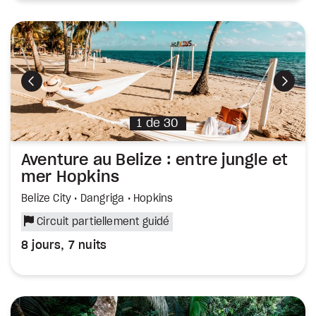
Précédent
Suiva
1
de
30
Aventure au Belize : entre jungle et
mer Hopkins
Belize City • Dangriga • Hopkins
Circuit partiellement guidé
8 jours, 7 nuits