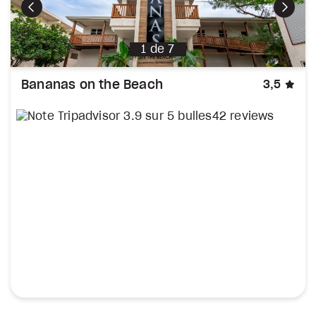
Précédent
Suiva
1
de
7
éto
Bananas on the Beach
3,5
42 reviews