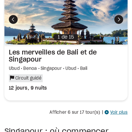
Précédent
Suiva
1
de
15
Les merveilles de Bali et de
Singapour
Ubud • Benoa • Singapour • Ubud • Bali
Circuit guidé
12 jours, 9 nuits
Afficher
6
sur 17 tour(s)
|
Voir plus
Singapour : où commencer