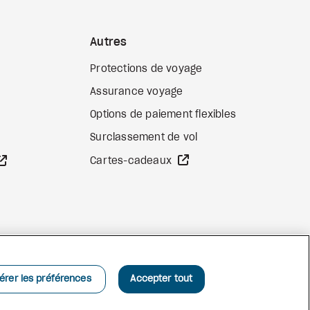
Autres
Protections de voyage
Assurance voyage
Options de paiement flexibles
b externe
Surclassement de vol
Site Web externe
Site Web externe
Cartes-cadeaux
Facebook
Instagram
Pinterest
érer les préférences
Accepter tout
©
2026
Vacances Air Canada