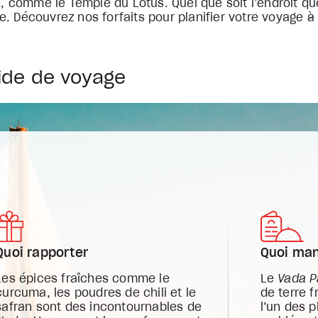
e, comme le Temple du Lotus. Quel que soit l’endroit que
e. Découvrez nos forfaits pour planifier votre voyage à
ide de voyage
Quoi rapporter
Quoi ma
Les épices fraîches comme le
Le
Vada P
curcuma, les poudres de chili et le
de terre f
safran sont des incontournables de
l’un des p