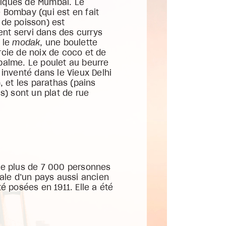
iques de Mumbai. Le
 Bombay (qui est en fait
 de poisson) est
t servi dans des currys
t le
modak
, une boulette
rcie de noix de coco et de
palme. Le poulet au beurre
 inventé dans le Vieux Delhi
), et les parathas (pains
is) sont un plat de rue
oie plus de 7 000 personnes
tale d’un pays aussi ancien
é posées en 1911. Elle a été