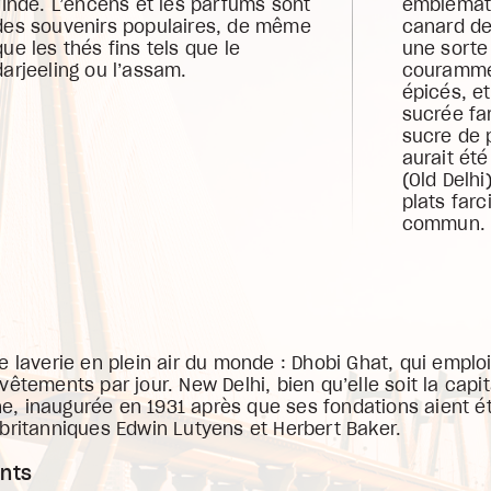
l’Inde. L’encens et les parfums sont
emblémat
des souvenirs populaires, de même
canard de
que les thés fins tels que le
une sorte
darjeeling ou l’assam.
courammen
épicés, e
sucrée fa
sucre de 
aurait été
(Old Delhi
plats farc
commun.
e laverie en plein air du monde : Dhobi Ghat, qui empl
vêtements par jour. New Delhi, bien qu’elle soit la capi
une, inaugurée en 1931 après que ses fondations aient ét
britanniques Edwin Lutyens et Herbert Baker.
nts