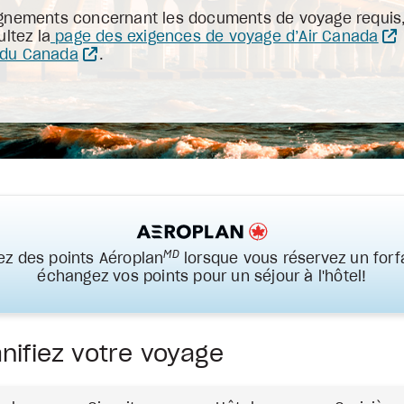
gnements concernant les documents de voyage requis, l
ltez la
page des exigences de voyage d’Air Canada
 du Canada
.
MD
z des points Aéroplan
lorsque vous réservez un forfa
échangez vos points pour un séjour à l'hôtel!
nifiez votre voyage