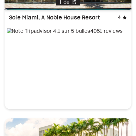
1
de
15
éto
Sole Miami, A Noble House Resort
4
4051 reviews