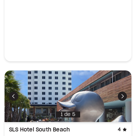
Précédent
Suiva
1
de
5
éto
SLS Hotel South Beach
4