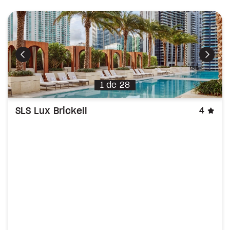
Précédent
Suiva
1
de
28
éto
SLS Lux Brickell
4