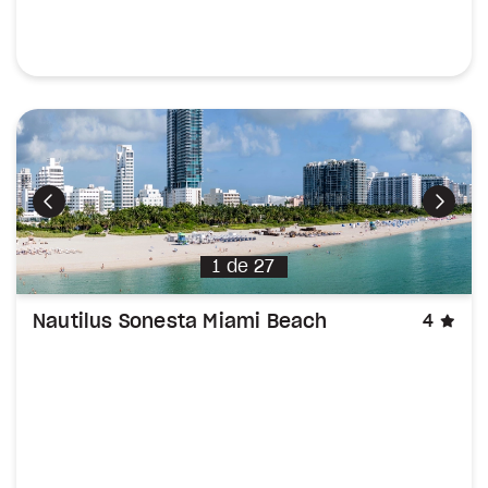
Précédent
Suiva
1
de
27
éto
Nautilus Sonesta Miami Beach
4