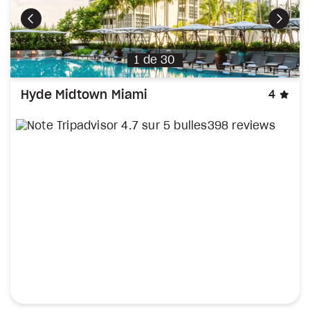
Précédent
Suiva
1
de
30
éto
Hyde Midtown Miami
4
398 reviews