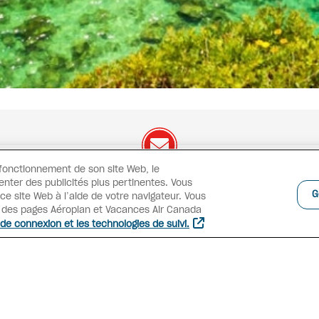
 fonctionnement de son site Web, le
enter des publicités plus pertinentes. Vous
On a des offres à vous
partager !
G
e site Web à l’aide de votre navigateur. Vous
s des pages Aéroplan et Vacances Air Canada
Offres exclusives
Promotions
Concours
Inspiratio
 de connexion et les technologies de suivi.
S’INSCRIRE À L’INFOLETTRE