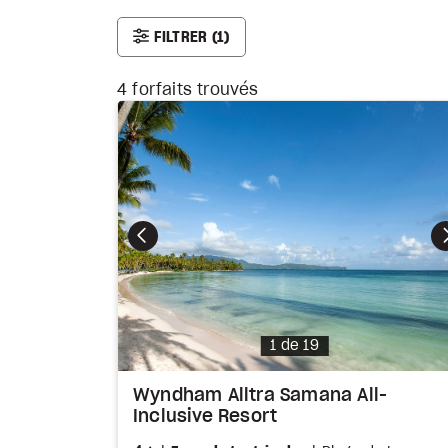
FILTRER
(1)
4
forfaits trouvés
Photo
1 de 19
Wyndham Alltra Samana All-
Inclusive Resort