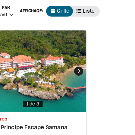
 CROISSANT
R PAR
Grille
Liste
AFFICHAGE:
sant
Photo
1 de 8
fres
 Principe Escape Samana