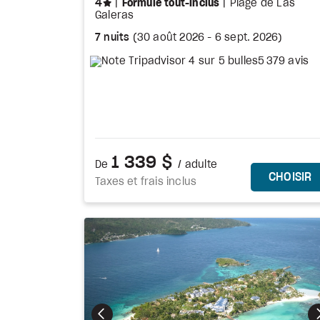
étoiles
4
Formule tout-inclus
Plage de Las
Galeras
7 nuits
(
30 août 2026
-
6 sept. 2026
)
5 379 avis
1 339 $
De
/ adulte
C
CHOISIR
Taxes et frais inclus