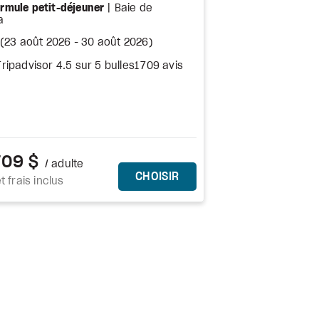
iles
rmule petit-déjeuner
Baie de
a
(
23 août 2026
-
30 août 2026
)
1 709 avis
709 $
/ adulte
CE FORFAIT
CHOISIR
t frais inclus