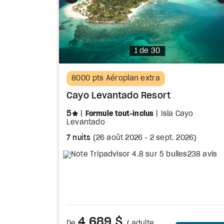
Photo
1 de 30
8000 pts Aéroplan extra
Cayo Levantado Resort
étoiles
5
Formule tout-inclus
Isla Cayo
Levantado
7 nuits
(
26 août 2026
-
2 sept. 2026
)
238 avis
4 689 $
De
/ adulte