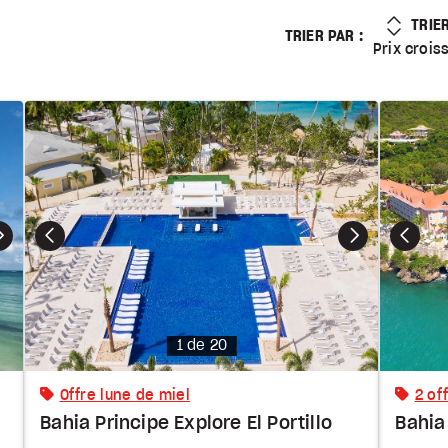
PRIX
TRIE
TRIER PAR :
Prix croissant
Prix crois
Photo
1 de 20
Offre lune de miel
2 of
Bahia Principe Explore El Portillo
Bahia