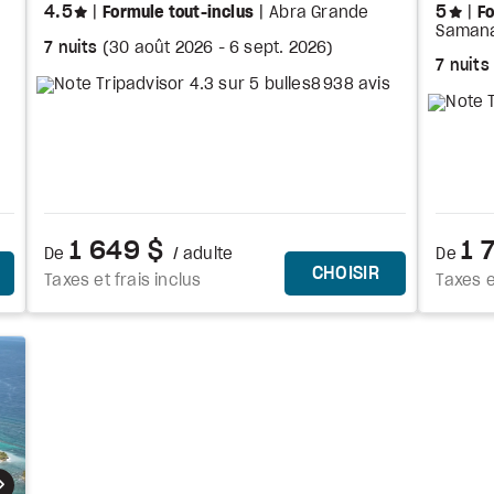
étoiles
éto
4.5
5
Formule tout-inclus
Abra Grande
Fo
Saman
7 nuits
(
30 août 2026
-
6 sept. 2026
)
7 nuits
8 938 avis
1 649 $
1 
De
/ adulte
De
E FORFAIT
CE FORFAIT
CHOISIR
Taxes et frais inclus
Taxes e