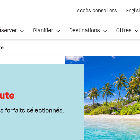
Accès conseillers
Englis
éserver
Planifier
Destinations
Offres
te
nute
es forfaits sélectionnés.