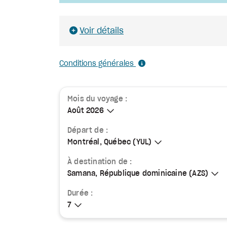
Voir détails
Conditions générales
Mois du voyage :
Août 2026
Août 2026
Départ de :
Montréal, Québec (YUL)
Montréal, Québec (YUL)
À destination de :
Samana, République dominicaine (AZS)
Samana, République dominicaine (AZS)
Durée :
7
7