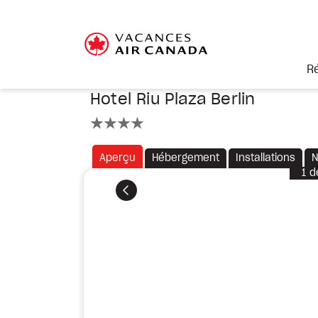
R
Hotel Riu Plaza Berlin
4 étoiles
Aperçu
Hébergement
Installations
N
1
d
Précédent