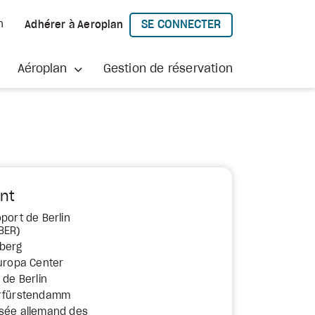
SE CONNECTER
h
Adhérer à Aeroplan
À AEROPLAN
Aéroplan
Gestion de réservation
nt
port de Berlin
BER)
eberg
Europa Center
 de Berlin
urfürstendamm
usée allemand des