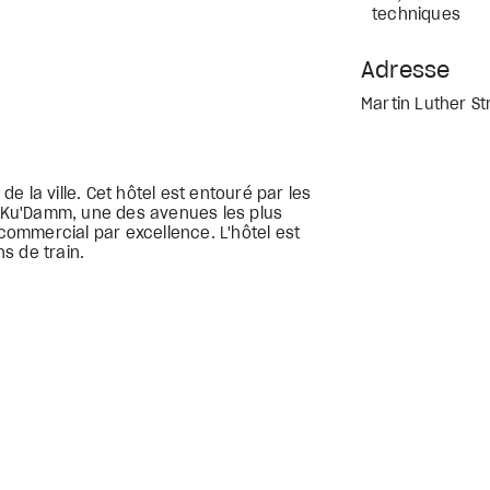
techniques
Adresse
Martin Luther S
 de la ville. Cet hôtel est entouré par les
me Ku'Damm, une des avenues les plus
 commercial par excellence. L'hôtel est
s de train.