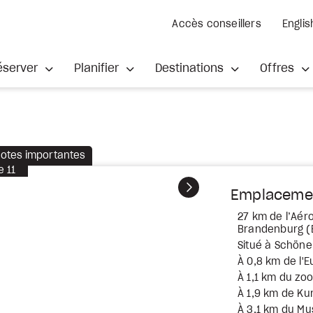
Accès conseillers
Englis
éserver
Planifier
Destinations
Offres
otes importantes
e
11
Suivant
Emplaceme
27 km de l’Aéro
Brandenburg (
Situé à Schön
À 0,8 km de l'
À 1,1 km du zoo
À 1,9 km de K
À 3,1 km du M