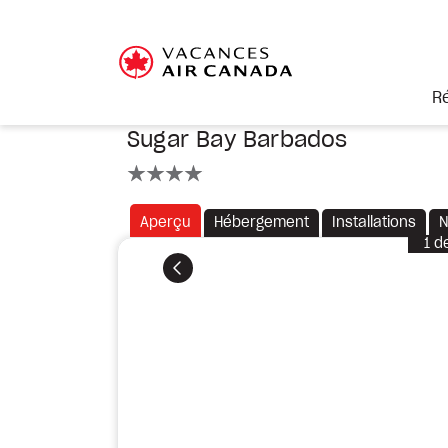
R
Sugar Bay Barbados
4 étoiles
Aperçu
Hébergement
Installations
N
1
d
Précédent