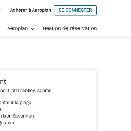
SE CONNECTER
h
Adhérer à Aeroplan
À AEROPLAN
Aéroplan
Gestion de réservation
nt
oport intl Grantley-Adams
nt sur la plage
s
arrison Savannah
dgetown