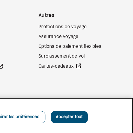
Autres
Protections de voyage
Assurance voyage
Options de paiement flexibles
b externe
Surclassement de vol
Site Web externe
Site Web externe
Cartes-cadeaux
Facebook
Instagram
Pinterest
érer les préférences
Accepter tout
©
2026
Vacances Air Canada