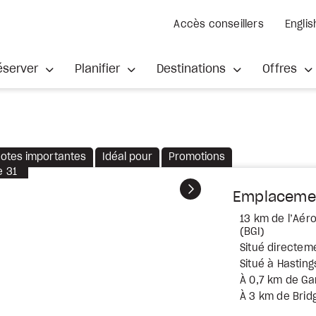
Accès conseillers
Englis
éserver
Planifier
Destinations
Offres
otes importantes
Idéal pour
Promotions
e
31
Suivant
Emplaceme
13 km de l’Aér
(BGI)
Situé directeme
Situé à Hasting
À 0,7 km de G
À 3 km de Bri