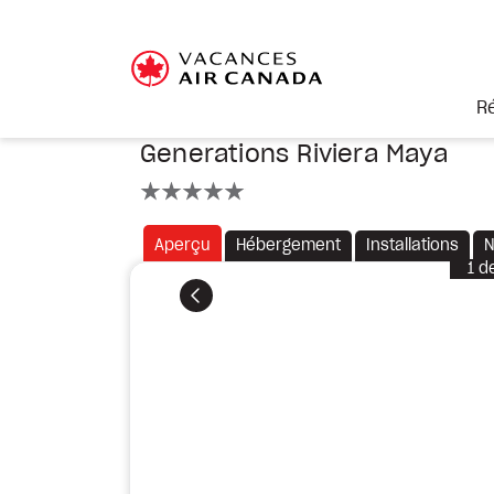
R
Generations Riviera Maya
5 étoiles
Aperçu
Hébergement
Installations
N
1
d
Précédent