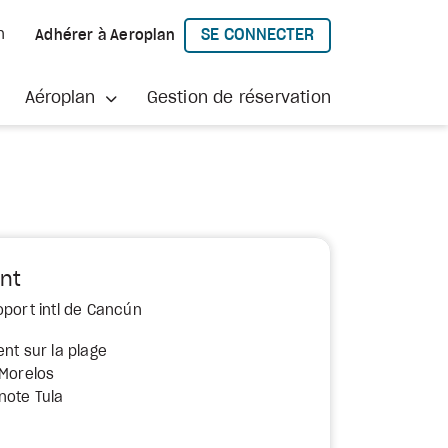
SE CONNECTER
h
Adhérer à Aeroplan
À AEROPLAN
Aéroplan
Gestion de réservation
nt
oport intl de Cancún
nt sur la plage
 Morelos
note Tula