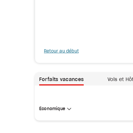
Retour au début
Forfaits vacances
Vols et Hô
Sélectionner une cabine
Économique
Économique