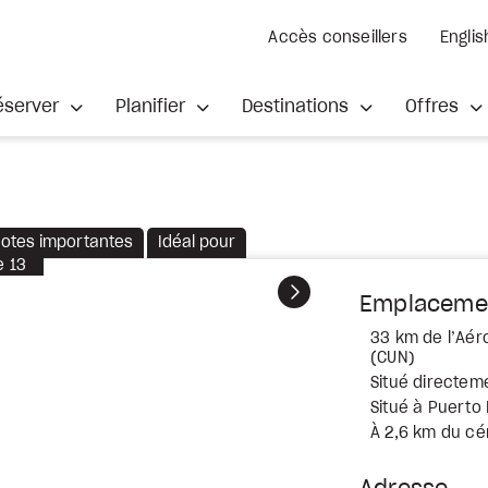
Accès conseillers
Englis
éserver
Planifier
Destinations
Offres
otes importantes
Idéal pour
e
13
Suivant
Emplaceme
33 km de l’Aér
(CUN)
Situé directeme
Situé à Puerto
À 2,6 km du cé