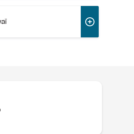
waï
n