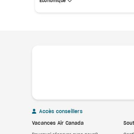
Sélectionner une cabine
Économique
Économique
Accès conseillers
Vacances Air Canada
Sout