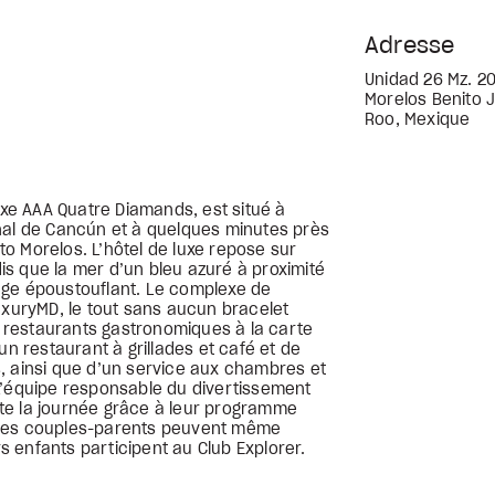
Adresse
Unidad 26 Mz. 20
Morelos Benito 
Roo, Mexique
e AAA Quatre Diamands, est situé à
nal de Cancún et à quelques minutes près
o Morelos. L’hôtel de luxe repose sur
s que la mer d’un bleu azuré à proximité
age époustouflant. Le complexe de
uxuryMD, le tout sans aucun bracelet
ix restaurants gastronomiques à la carte
un restaurant à grillades et café et de
, ainsi que d’un service aux chambres et
L’équipe responsable du divertissement
te la journée grâce à leur programme
e. Les couples-parents peuvent même
 enfants participent au Club Explorer.