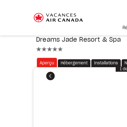
R
Dreams Jade Resort & Spa
5 étoiles
Aperçu
Hébergement
Installations
N
1
d
Précédent