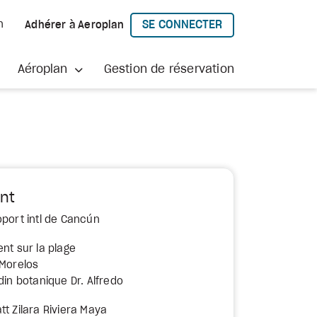
SE CONNECTER
h
Adhérer à Aeroplan
À AEROPLAN
Aéroplan
Gestion de réservation
nt
oport intl de Cancún
nt sur la plage
 Morelos
din botanique Dr. Alfredo
tt Zilara Riviera Maya