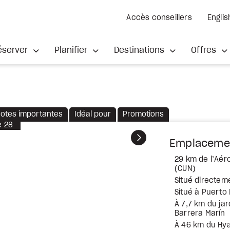
Accès conseillers
Englis
éserver
Planifier
Destinations
Offres
otes importantes
Idéal pour
Promotions
e
28
Suivant
Emplaceme
29 km de l’Aér
(CUN)
Situé directeme
Situé à Puerto
À 7,7 km du jar
Barrera Marín
À 46 km du Hya