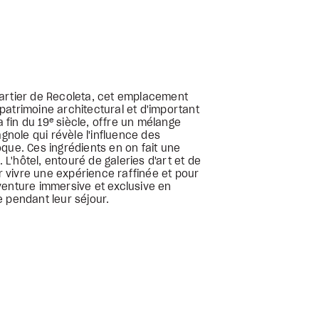
uartier de Recoleta, cet emplacement
patrimoine architectural et d'important
e
a fin du 19
siècle, offre un mélange
agnole qui révèle l'influence des
que. Ces ingrédients en on fait une
'hôtel, entouré de galeries d'art et de
ur vivre une expérience raffinée et pour
venture immersive et exclusive en
 pendant leur séjour.