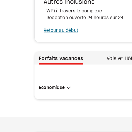
Autres inclusions
WiFi à travers le complexe
Réception ouverte 24 heures sur 24
Retour au début
Forfaits vacances
Vols et Hô
Sélectionner une cabine
Économique
Économique