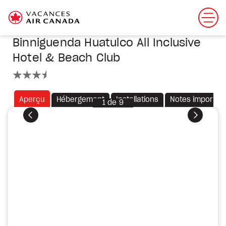
Binniguenda Huatulco All Inclusive
Hotel & Beach Club
3.5 étoiles
Aperçu
Hébergement
Installations
Notes importan
1
de
9
Précédent
Suivant