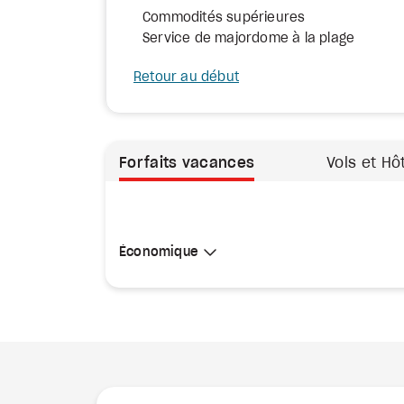
Commodités supérieures
Service de majordome à la plage
Retour au début
Forfaits vacances
Vols et Hô
Sélectionner une cabine
Économique
Économique