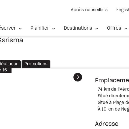
Accès conseillers
Englis
éserver
Planifier
Destinations
Offres
Karisma
déal pour
Promotions
e
16
Suivant
Emplaceme
74 km de l’Aéro
Situé directeme
Situé à Plage d
À 10 km de Negri
Adresse