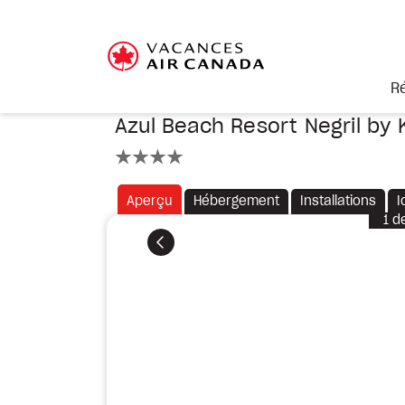
R
Azul Beach Resort Negril by 
4 étoiles
Aperçu
Hébergement
Installations
I
1
d
Précédent