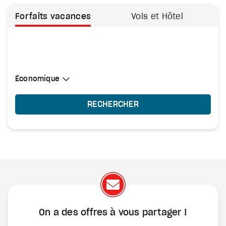
Forfaits vacances
Vols et Hôtel
Sélectionner une cabine
Économique
Économique
RECHERCHER
On a des offres à vous
partager !