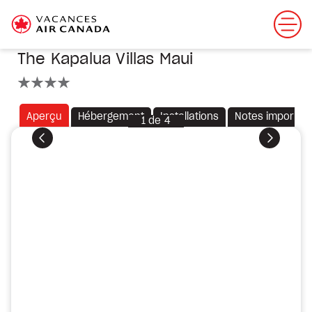
The Kapalua Villas Maui
4 étoiles
Aperçu
Hébergement
Installations
Notes importan
1
de
4
Précédent
Suivant