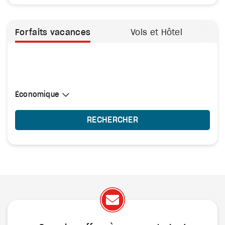
Forfaits vacances
Vols et Hôtel
Sélectionner une cabine
Économique
Économique
RECHERCHER