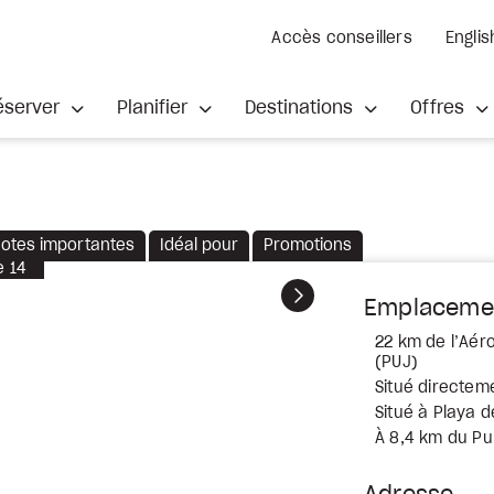
Accès conseillers
Englis
éserver
Planifier
Destinations
Offres
otes importantes
Idéal pour
Promotions
e
14
Suivant
Emplaceme
22 km de l’Aér
(PUJ)
Situé directeme
Situé à Playa d
À 8,4 km du Pu