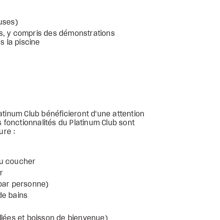
uses)
s, y compris des démonstrations
s la piscine
atinum Club bénéficieront d'une attention
s fonctionnalités du Platinum Club sont
ure :
au coucher
r
 par personne)
 de bains
llées et boisson de bienvenue)