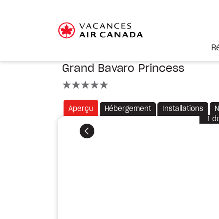
R
Grand Bavaro Princess
5 étoiles
Aperçu
Hébergement
Installations
N
1
d
Précédent