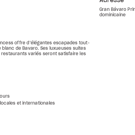
Adresse
Gran Bávaro Pri
dominicaine
incess offre d’élégantes escapades tout-
e blanc de Bavaro. Ses luxueuses suites
estaurants variés seront satisfaire les
jours
locales et internationales