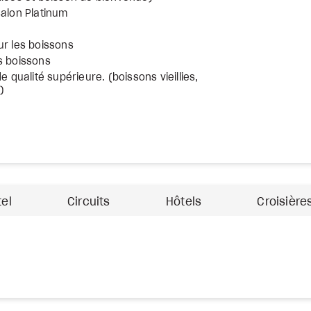
salon Platinum
ur les boissons
s boissons
e qualité supérieure. (boissons vieillies,
)
tel
Circuits
Hôtels
Croisière