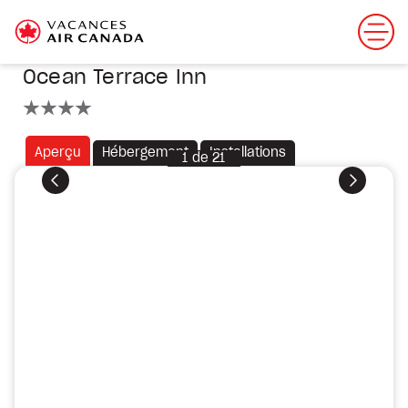
Ocean Terrace Inn
4 étoiles
Aperçu
Hébergement
Installations
1
de
21
Précédent
Suivant