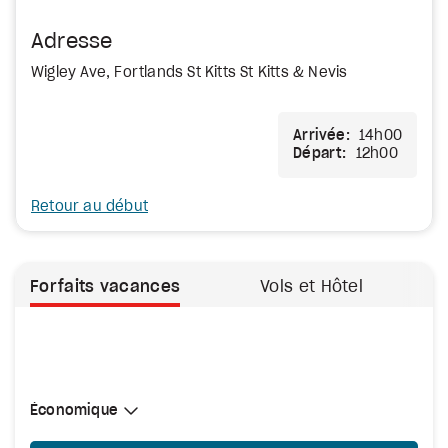
Adresse
Wigley Ave, Fortlands St Kitts St Kitts & Nevis
Arrivée:
14h00
Départ:
12h00
Retour au début
Forfaits vacances
Vols et Hôtel
Sélectionner une cabine
Économique
Économique