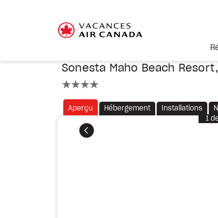
R
Sonesta Maho Beach Resort,
4 étoiles
Aperçu
Hébergement
Installations
N
1
d
Précédent