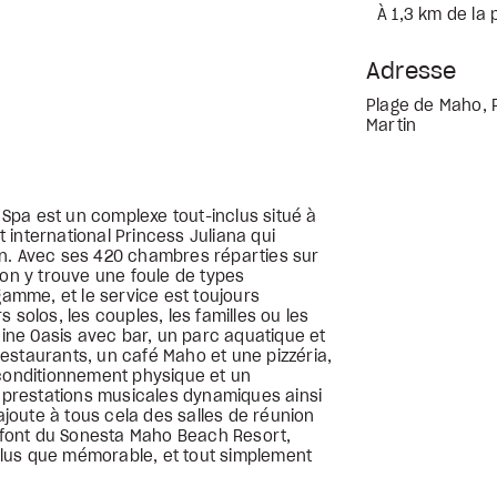
À 1,3 km de la 
Adresse
Plage de Maho, R
Martin
Spa est un complexe tout-inclus situé à
international Princess Juliana qui
en. Avec ses 420 chambres réparties sur
 on y trouve une foule de types
mme, et le service est toujours
 solos, les couples, les familles ou les
ne Oasis avec bar, un parc aquatique et
estaurants, un café Maho et une pizzéria,
 conditionnement physique et un
prestations musicales dynamiques ainsi
'ajoute à tous cela des salles de réunion
i font du Sonesta Maho Beach Resort,
lus que mémorable, et tout simplement