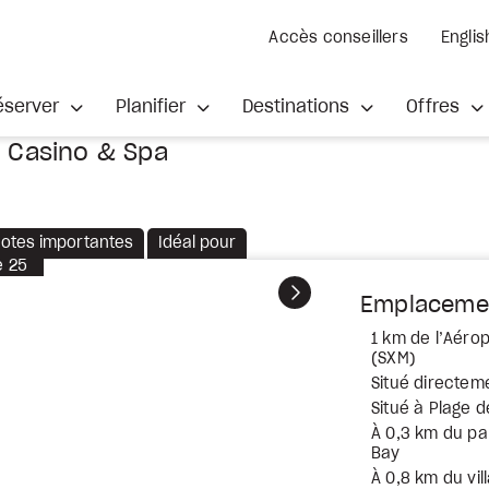
Accès conseillers
Englis
éserver
Planifier
Destinations
Offres
 Casino & Spa
otes importantes
Idéal pour
e
25
Suivant
Emplaceme
1 km de l’Aérop
(SXM)
Situé directeme
Situé à Plage 
À 0,3 km du pa
Bay
À 0,8 km du vi