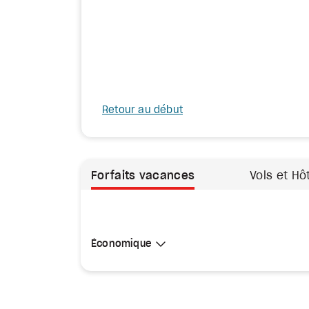
Retour au début
Forfaits vacances
Vols et Hô
Sélectionner une cabine
Économique
Économique