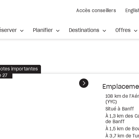
Accès conseillers
Englis
éserver
Planifier
Destinations
Offres
otes importantes
e
27
Suivant
Emplaceme
108 km de l’Aér
(YYC)
Situé à Banff
À 1,3 km des 
de Banff
À 1,5 km de Bo
À 3,7 km de Tu