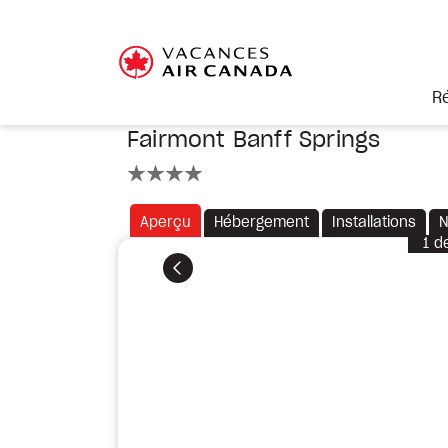
R
Fairmont Banff Springs
4 étoiles
Aperçu
Hébergement
Installations
N
1
d
Précédent