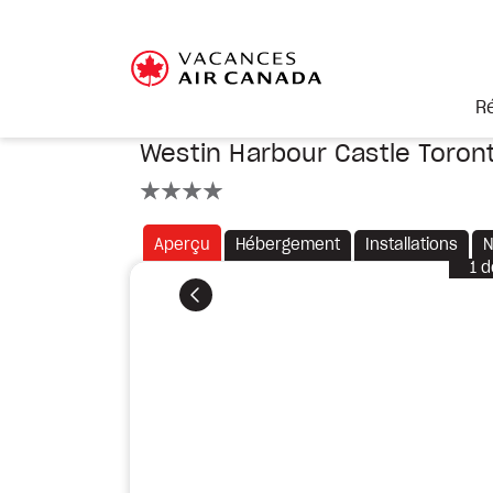
R
Westin Harbour Castle Toron
4 étoiles
Aperçu
Hébergement
Installations
N
1
d
Précédent