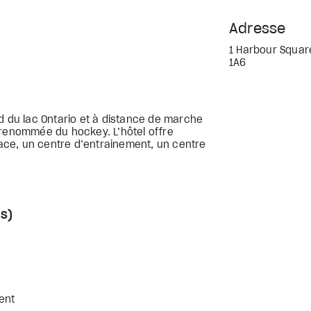
Adresse
1 Harbour Squar
1A6
d du lac Ontario et à distance de marche
 renommée du hockey. L’hôtel offre
place, un centre d’entrainement, un centre
s)
ent