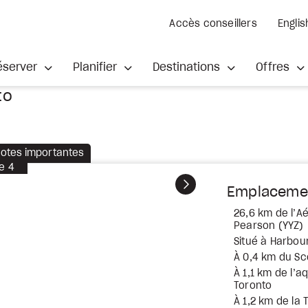
Accès conseillers
Englis
éserver
Planifier
Destinations
Offres
to
otes importantes
e
4
Suivant
Emplaceme
26,6 km de l’Aé
Pearson (YYZ)
Situé à Harbou
À 0,4 km du Sc
À 1,1 km de l’a
Toronto
À 1,2 km de la 