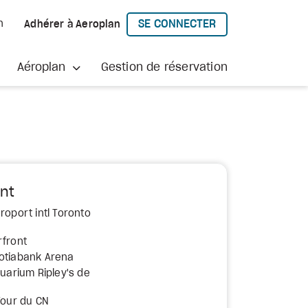
SE CONNECTER
h
Adhérer à Aeroplan
À AEROPLAN
Aéroplan
Gestion de réservation
nt
roport intl Toronto
rfront
otiabank Arena
quarium Ripley's de
Tour du CN