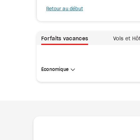
Retour au début
Forfaits vacances
Vols et Hô
Sélectionner une cabine
Économique
Économique