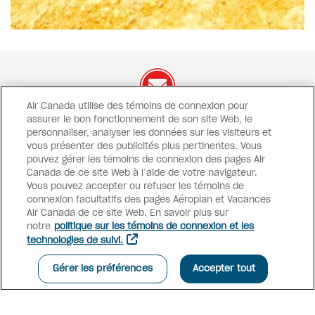
Air Canada utilise des témoins de connexion pour
assurer le bon fonctionnement de son site Web, le
On a des offres à vous
partager !
personnaliser, analyser les données sur les visiteurs et
vous présenter des publicités plus pertinentes. Vous
Offres exclusives
Promotions
Concours
pouvez gérer les témoins de connexion des pages Air
Inspiration
Canada de ce site Web à l’aide de votre navigateur.
Vous pouvez accepter ou refuser les témoins de
connexion facultatifs des pages Aéroplan et Vacances
S’INSCRIRE À L’INFOLETTRE
Air Canada de ce site Web. En savoir plus sur
notre
politique sur les témoins de connexion et les
technologies de suivi.
Accès conseillers
Gérer les préférences
Accepter tout
Vacances Air Canada
Pourquoi réserver avec nous?