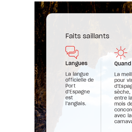
Faits saillants
Langues
Quand 
La langue
La meil
officielle de
pour vi
Port
d’Espag
d’Espagne
sèche, 
est
entre l
l’anglais.
mois de
concor
avec la
carnav