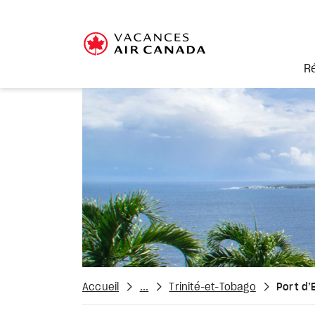
R
Accueil
...
Trinité-et-Tobago
Port d’