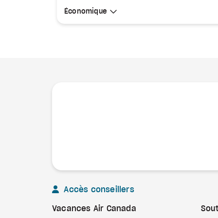
Sélectionner une cabine
Économique
Économique
Accès conseillers
Vacances Air Canada
Sout