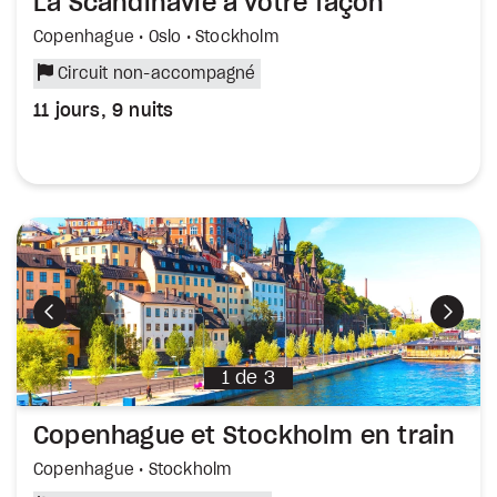
La Scandinavie à votre façon
Copenhague • Oslo • Stockholm
Circuit non-accompagné
11 jours, 9 nuits
Précédent
Suiva
1
de
3
Copenhague et Stockholm en train
Copenhague • Stockholm