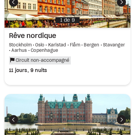
Précédent
Suiva
1
de
9
Rêve nordique
Stockholm • Oslo • Karlstad • Flåm • Bergen • Stavanger
• Aarhus • Copenhague
Circuit non-accompagné
11 jours, 9 nuits
Précédent
Suiva