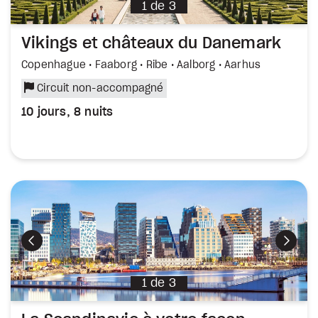
1
de
3
Vikings et châteaux du Danemark
Copenhague • Faaborg • Ribe • Aalborg • Aarhus
Circuit non-accompagné
10 jours, 8 nuits
Précédent
Suiva
1
de
3