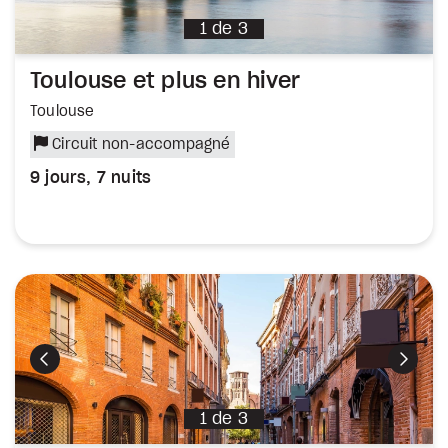
1
de
3
Toulouse et plus en hiver
Toulouse
Circuit non-accompagné
9 jours, 7 nuits
Précédent
Suiva
1
de
3