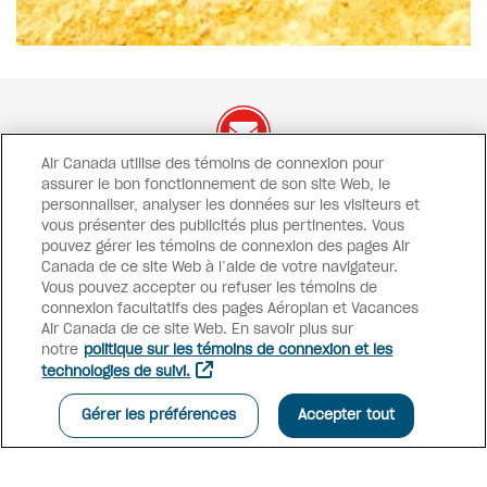
Air Canada utilise des témoins de connexion pour
assurer le bon fonctionnement de son site Web, le
On a des offres à vous
partager !
personnaliser, analyser les données sur les visiteurs et
vous présenter des publicités plus pertinentes. Vous
Offres exclusives
Promotions
Concours
pouvez gérer les témoins de connexion des pages Air
Inspiration
Canada de ce site Web à l’aide de votre navigateur.
Vous pouvez accepter ou refuser les témoins de
connexion facultatifs des pages Aéroplan et Vacances
S’INSCRIRE À L’INFOLETTRE
Air Canada de ce site Web. En savoir plus sur
notre
politique sur les témoins de connexion et les
technologies de suivi.
Accès conseillers
Gérer les préférences
Accepter tout
Vacances Air Canada
Pourquoi réserver avec nous?