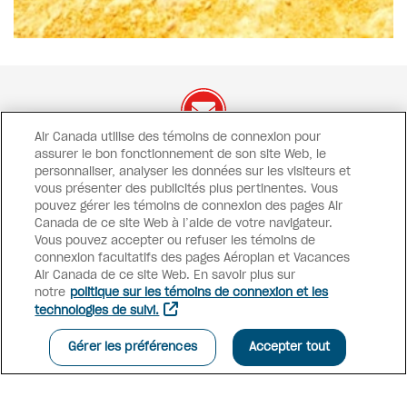
Air Canada utilise des témoins de connexion pour
assurer le bon fonctionnement de son site Web, le
On a des offres à vous
partager !
personnaliser, analyser les données sur les visiteurs et
vous présenter des publicités plus pertinentes. Vous
Offres exclusives
Promotions
Concours
pouvez gérer les témoins de connexion des pages Air
Inspiration
Canada de ce site Web à l’aide de votre navigateur.
Vous pouvez accepter ou refuser les témoins de
connexion facultatifs des pages Aéroplan et Vacances
S’INSCRIRE À L’INFOLETTRE
Air Canada de ce site Web. En savoir plus sur
notre
politique sur les témoins de connexion et les
technologies de suivi.
Accès conseillers
Gérer les préférences
Accepter tout
Vacances Air Canada
Pourquoi réserver avec nous?