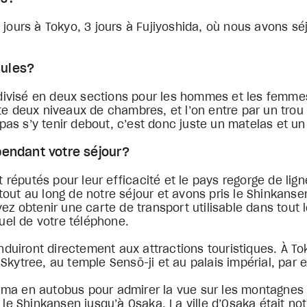
 jours à Tokyo, 3 jours à Fujiyoshida, où nous avons sé
sules?
ivisé en deux sections pour les hommes et les femmes
e deux niveaux de chambres, et l’on entre par un trou d
ut pas s’y tenir debout, c’est donc juste un matelas et 
endant votre séjour?
éputés pour leur efficacité et le pays regorge de lign
out au long de notre séjour et avons pris le Shinkanse
ez obtenir une carte de transport utilisable dans tout l
tuel de votre téléphone.
uiront directement aux attractions touristiques. À To
Skytree, au temple Sensō-ji et au palais impérial, par
ma en autobus pour admirer la vue sur les montagnes 
 le Shinkansen jusqu’à Osaka. La ville d’Osaka était not