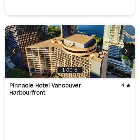
Précédent
Suiva
1
de
6
éto
Pinnacle Hotel Vancouver
4
Harbourfront