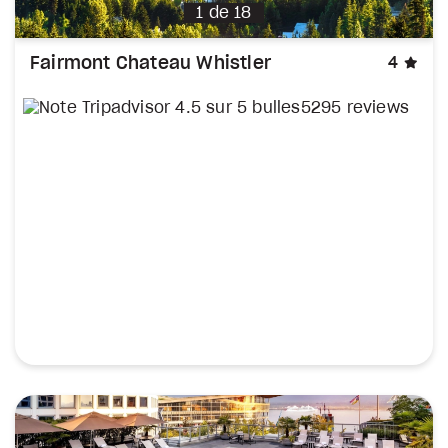
1
de
18
éto
Fairmont Chateau Whistler
4
5295 reviews