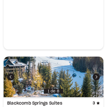
Précédent
Suiva
1
de
8
éto
Blackcomb Springs Suites
3