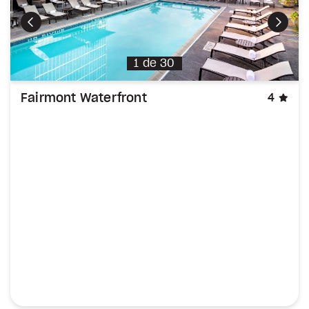
Précédent
Suiva
1
de
30
éto
Fairmont Waterfront
4