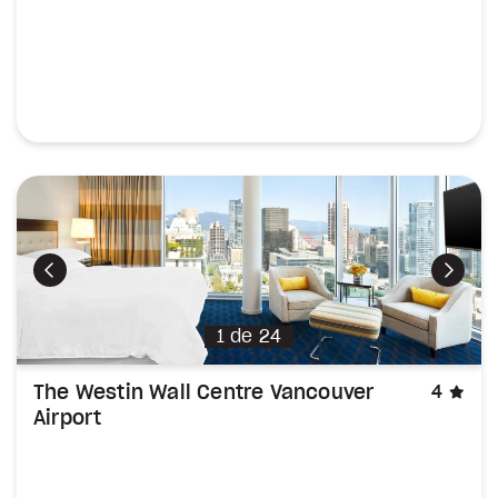
Précédent
Suiva
1
de
24
éto
The Westin Wall Centre Vancouver
4
Airport