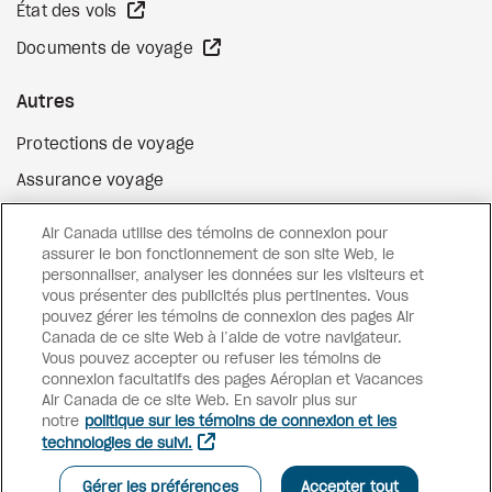
Site Web externe
État des vols
Site Web externe
Documents de voyage
Autres
Protections de voyage
Assurance voyage
Options de paiement flexibles
Air Canada utilise des témoins de connexion pour
Surclassement de vol
assurer le bon fonctionnement de son site Web, le
personnaliser, analyser les données sur les visiteurs et
Site Web externe
Cartes-cadeaux
vous présenter des publicités plus pertinentes. Vous
pouvez gérer les témoins de connexion des pages Air
Canada de ce site Web à l’aide de votre navigateur.
Vous pouvez accepter ou refuser les témoins de
Facebook
Instagram
Pinterest
connexion facultatifs des pages Aéroplan et Vacances
Air Canada de ce site Web. En savoir plus sur
©
2026
Vacances Air Canada
notre
politique sur les témoins de connexion et les
technologies de suivi.
Gérer les préférences
Accepter tout