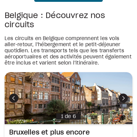
Belgique : Découvrez nos
circuits
Les circuits en Belgique comprennent les vols
aller-retour, l’hébergement et le petit-déjeuner
quotidien. Les transports tels que les transferts
aéroportuaires et des activités peuvent également
être inclus et varient selon l’itinéraire.
Les saveurs de Bruxelles
Découverte de la Hollande, du Luxembo
Amsterdam et Bruxelles
Les marchés de Noël d’Amsterdam, Col
Bruxelles • Anvers
Amsterdam • Luxembourg • Bruxelles
Amsterdam • Bruxelles
Amsterdam • Maastricht • Cologne • Luxembourg • Bruxelles
Circuit partiellement guidé
Circuit partiellement guidé
Circuit partiellement guidé
Circuit non-accompagné
ivant
ivant
ivant
ivant
Précédent
Précédent
Précédent
Précédent
Précédent
Suiva
9 jours, 7 nuits
11 jours, 9 nuits
10 jours, 8 nuits
10 jours, 8 nuits
de
de
de
de
11
11
8
6
1
de
6
Bruxelles et plus encore